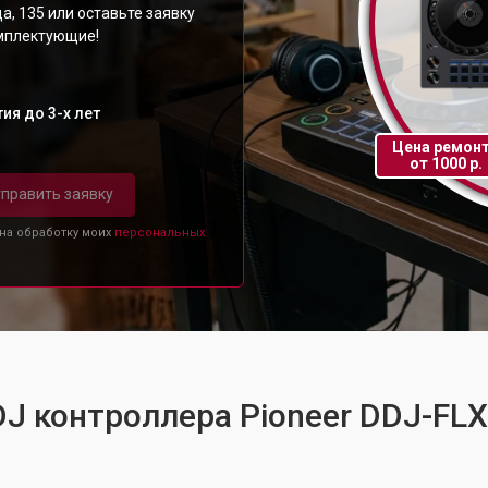
а, 135 или оставьте заявку
омплектующие!
ия до 3-х лет
Цена ремон
от 1000 р.
править заявку
 на обработку моих
персональных
DJ контроллера Pioneer DDJ-FL