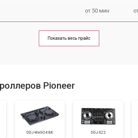
от 50 мин
о
от 70 мин
о
Показать весь прайс
от 40 мин
о
от 60 мин
о
роллеров Pioneer
от 50 мин
о
уляторов
от 60 мин
о
DDJ-WeGO4 BK
DDJ-SZ2