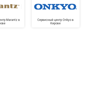
нтр Marantz в
Сервисный центр Onkyo в
Сервисный
рове
Кирове
Ки