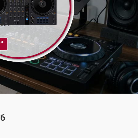
та
X6