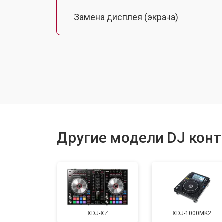
Замена дисплея (экрана)
Замена корпуса
Замена аудиоразъема
Замена USB порта
Другие модели DJ конт
Ремонт блока питания
Ремонт или замена фейдеров и рег
XDJ-XZ
XDJ-1000MK2