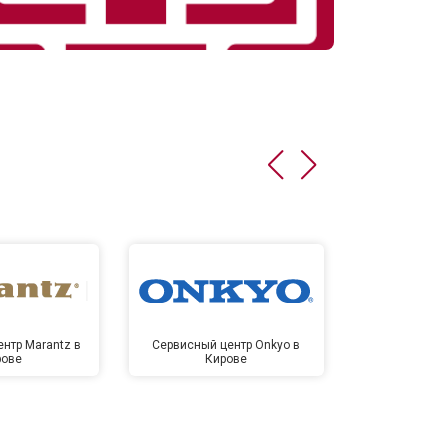
нтр Marantz в
Сервисный центр Onkyo в
Сервисный
рове
Кирове
Ки