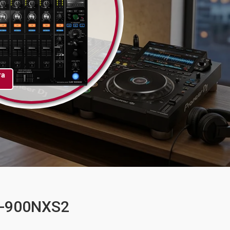
та
M-900NXS2