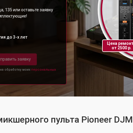
а, 135 или оставьте заявку
омплектующие!
ия до 3-х лет
Цена ремон
от 2500 р.
править заявку
 на обработку моих
персональных
микшерного пульта Pioneer DJ