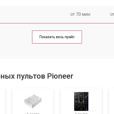
от 70 мин
о
от 90 мин
о
Показать весь прайс
от 80 мин
о
а
от 110 мин
о
ных пультов Pioneer