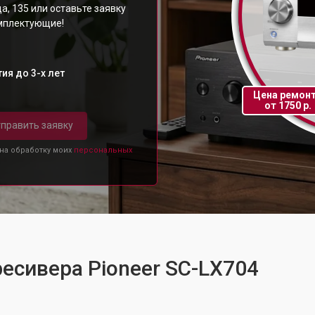
а, 135 или оставьте заявку
омплектующие!
ия до 3-х лет
Цена ремон
от 1750 р.
править заявку
 на обработку моих
персональных
ресивера Pioneer SC-LX704