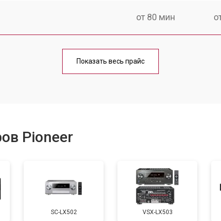
от 80 мин
о
от 100 мин
о
Показать весь прайс
ов Pioneer
SC-LX502
VSX-LX503