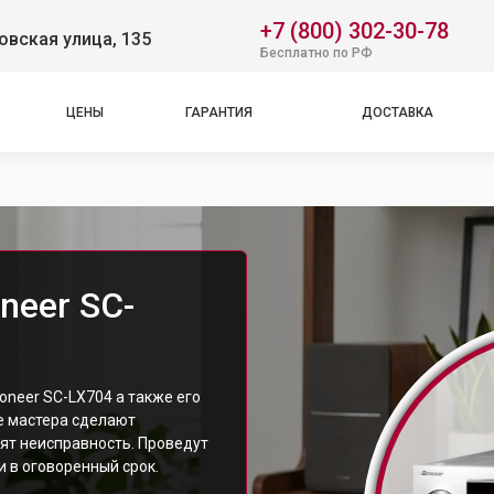
+7 (800) 302-30-78
вская улица, 135
Бесплатно по РФ
ЦЕНЫ
ГАРАНТИЯ
ДОСТАВКА
neer SC-
neer SC-LX704 а также его
е мастера сделают
ят неисправность. Проведут
 в оговоренный срок.