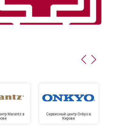
нтр Marantz в
Сервисный центр Onkyo в
Сервисный
рове
Кирове
Ки