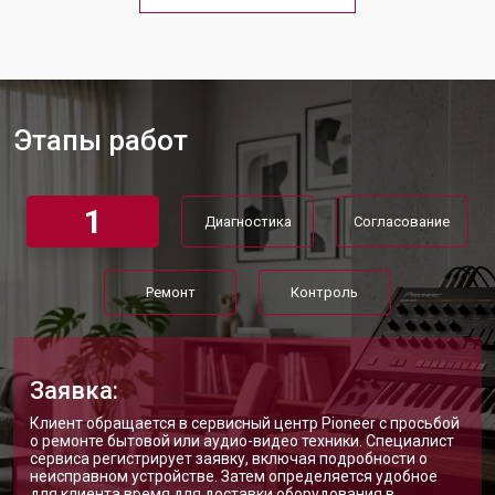
Чистка и профилактика
от 1200 ₽
Заказать
внутрикорпусная
Ремонт корпусных элементов
от 1800 ₽
Заказать
Восстановление после попадания
от 1500 ₽
Заказать
влаги
Этапы работ
Прошивка (Обновление ПО)
от 1000 ₽
Заказать
Замена экрана синтезатора Pioneer
от 1500 ₽
Заказать
1
Диагностика
Согласование
Замена стоковых потенциометров
от 2000 ₽
Заказать
Ремонт
Контроль
Заявка:
Клиент обращается в сервисный центр Pioneer с просьбой
о ремонте бытовой или аудио-видео техники. Специалист
сервиса регистрирует заявку, включая подробности о
неисправном устройстве. Затем определяется удобное
для клиента время для доставки оборудования в