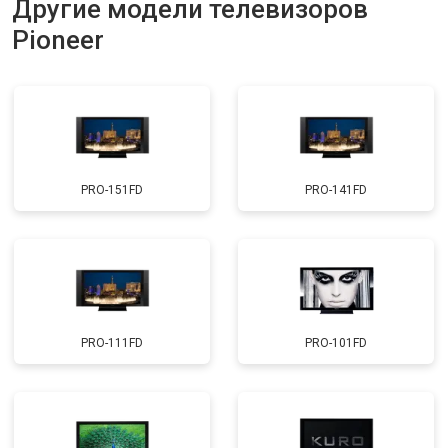
Другие модели телевизоров
Прошивка
от 3900 ₽
Заказать
Pioneer
Замена трансформаторов
от 4800 ₽
Заказать
подсветки
PRO-151FD
PRO-141FD
PRO-111FD
PRO-101FD