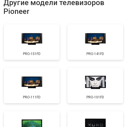
Другие модели телевизоров
Прошивка
от 3900 ₽
Заказать
Pioneer
Замена трансформаторов
от 4800 ₽
Заказать
подсветки
PRO-151FD
PRO-141FD
PRO-111FD
PRO-101FD