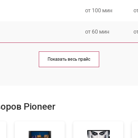
от 100 мин
о
от 60 мин
о
от 90 мин
о
Показать весь прайс
от 70 мин
о
от 80 мин
о
оров Pioneer
от 50 мин
о