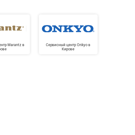
нтр Marantz в
Сервисный центр Onkyo в
Сервисный
рове
Кирове
Ки