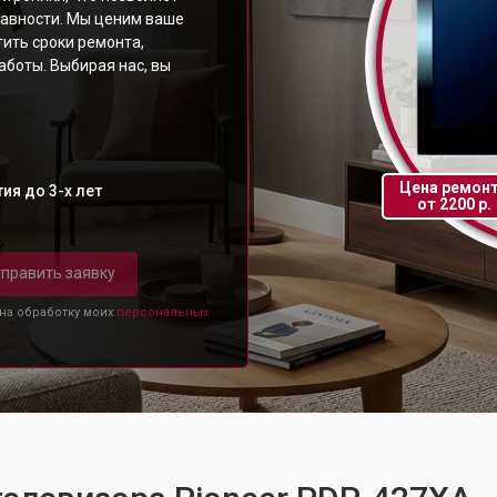
равности. Мы ценим ваше
ить сроки ремонта,
аботы. Выбирая нас, вы
Цена ремон
ия до 3-х лет
от 2200 р.
править заявку
 на обработку моих
персональных