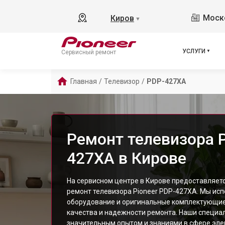
Моско
Киров
▼
УСЛУГИ
Сервисный ремонт
Главная
/
Телевизор
/
PDP-427XA
Ремонт телевизора P
427XA в Кирове
На сервисном центре в Кирове предоставляе
ремонт телевизора Pioneer PDP-427XA. Мы ис
оборудование и оригинальные комплектующие
качества и надежности ремонта. Наши специа
значительным опытом и знаниями в сфере элек