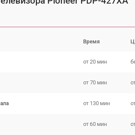
телевизора Pioneer PDP-427XA
Время
Ц
от 20 мин
б
от 70 мин
о
нала
от 130 мин
о
от 60 мин
о