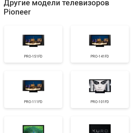
Другие модели телевизоров
Прошивка
от 3900 ₽
Заказать
Pioneer
Замена трансформаторов
от 4800 ₽
Заказать
подсветки
PRO-151FD
PRO-141FD
PRO-111FD
PRO-101FD