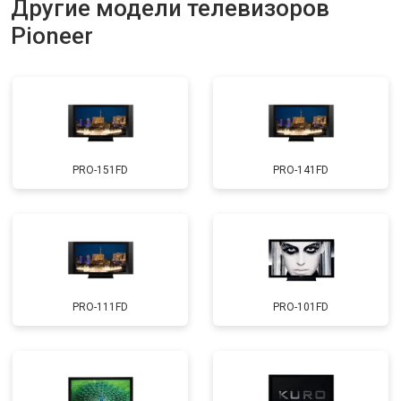
Другие модели телевизоров
Прошивка
от 3900 ₽
Заказать
Pioneer
Замена трансформаторов
от 4800 ₽
Заказать
подсветки
PRO-151FD
PRO-141FD
PRO-111FD
PRO-101FD