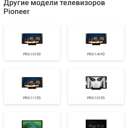
Другие модели телевизоров
Прошивка
от 3900 ₽
Заказать
Pioneer
Замена трансформаторов
от 4800 ₽
Заказать
подсветки
PRO-151FD
PRO-141FD
PRO-111FD
PRO-101FD